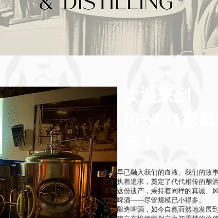
欢迎来到
RESCH 
师！
酿酒早已融入我们的血液。我们的故事
艺的执着追求，奠定了代代相传的酿
承着这份遗产，秉持着同样的真诚、
们的啤酒——尽管规模已小得多。
最初酿造啤酒，如今自然而然地发展